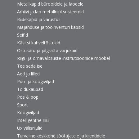
Metallkapid bürooidele ja laodele
Arhiivi ja lao metallriiul süsteemid
Riidekapid ja varustus
Majanduse ja tööinventuri kapsid
Seifid
Käsitsi kahveltõstukid
Ostukäru ja jalgratta varjukaid
Riigi- ja omavalitsuste institutsioonide mööbel
Tee seda ise
Aed ja lilled
Puu- ja köögiviljad
Toidukaubad
Pos & pop
Sport
Köögiviljad
Intelligentne riiul
Ux välisriiulid
Turvaline keskkond töötajatele ja klientidele