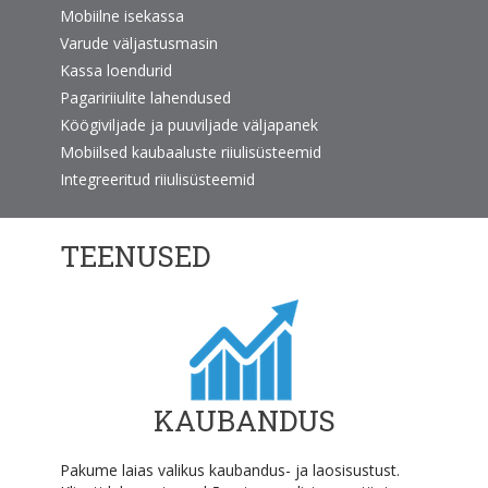
Mobiilne isekassa
Varude väljastusmasin
Kassa loendurid
Pagaririiulite lahendused
Köögiviljade ja puuviljade väljapanek
Mobiilsed kaubaaluste riiulisüsteemid
Integreeritud riiulisüsteemid
TEENUSED
KAUBANDUS
Pakume laias valikus kaubandus- ja laosisustust.