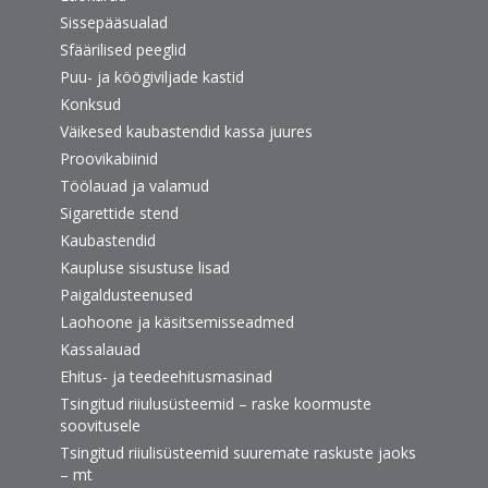
Sissepääsualad
Sfäärilised peeglid
Puu- ja köögiviljade kastid
Konksud
Väikesed kaubastendid kassa juures
Proovikabiinid
Töölauad ja valamud
Sigarettide stend
Kaubastendid
Kaupluse sisustuse lisad
Paigaldusteenused
Laohoone ja käsitsemisseadmed
Kassalauad
Ehitus- ja teedeehitusmasinad
Tsingitud riiulusüsteemid – raske koormuste
soovitusele
Tsingitud riiulisüsteemid suuremate raskuste jaoks
– mt