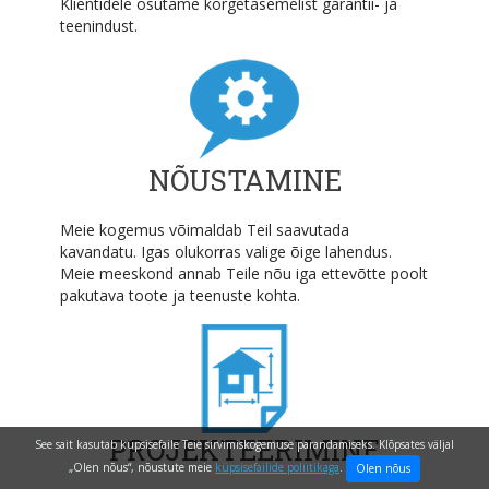
Klientidele osutame kõrgetasemelist garantii- ja
teenindust.
NÕUSTAMINE
Meie kogemus võimaldab Teil saavutada
kavandatu. Igas olukorras valige õige lahendus.
Meie meeskond annab Teile nõu iga ettevõtte poolt
pakutava toote ja teenuste kohta.
PROJEKTEERIMINE
See sait kasutab küpsisefaile Teie sirvimiskogemuse parandamiseks. Klõpsates väljal
„Olen nõus“, nõustute meie
küpsisefailide poliitikaga
.
Olen nõus