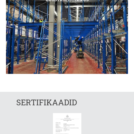
La
SERTIFIKAADID