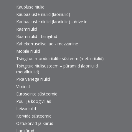
Kaupluse riiulid
Kaubaaluste riiulid (laoriiulid)
Kaubaaluste riiulid (laoriiulid) - drive in
Raamriiulid
Raamriiulid - tsingitud
Kahekorruselise lao - mezzanine
Mobile riiulid
Tsingitud moodulriiulite süsteem (metallriiulid)
Tsingitud riiulisüsteem – püramiid (laoriiulid
metallriiulid)
Pika vahega riiulid
Vitriinid
Euroseinte süsteemid
Puu- ja köögiviljad
Leivariiulid
Korvide süsteemid
Ostukorvid ja kärud
Laokärud