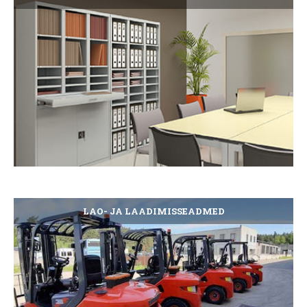
LAO- JA LAADIMISSEADMED
La
dii