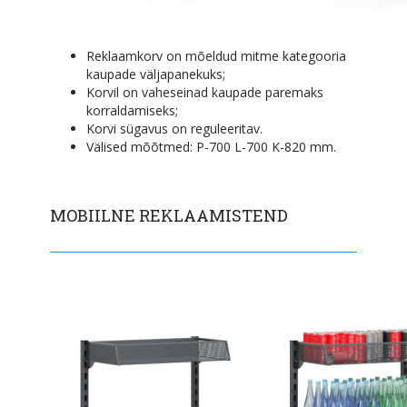
Reklaamkorv on mõeldud mitme kategooria
kaupade väljapanekuks;
Korvil on vaheseinad kaupade paremaks
korraldamiseks;
Korvi sügavus on reguleeritav.
Välised mõõtmed: P-700 L-700 K-820 mm.
MOBIILNE REKLAAMISTEND