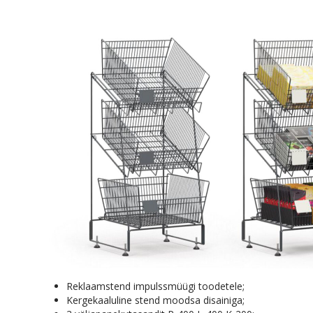
Reklaamstend impulssmüügi toodetele;
Kergekaaluline stend moodsa disainiga;