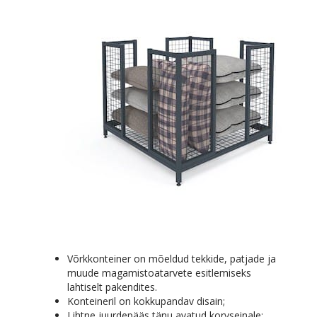
Võrkkonteiner on mõeldud tekkide, patjade ja
muude magamistoatarvete esitlemiseks
lahtiselt pakendites.
Konteineril on kokkupandav disain;
Lihtne juurdepääs tänu avatud korvseinale;