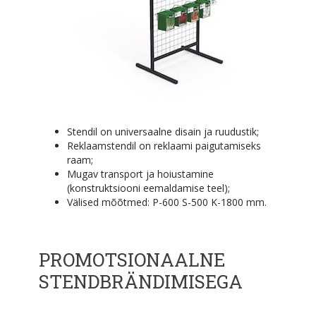
Stendil on universaalne disain ja ruudustik;
Reklaamstendil on reklaami paigutamiseks
raam;
Mugav transport ja hoiustamine
(konstruktsiooni eemaldamise teel);
Välised mõõtmed: P-600 S-500 K-1800 mm.
PROMOTSIONAALNE
STENDBRÄNDIMISEGA