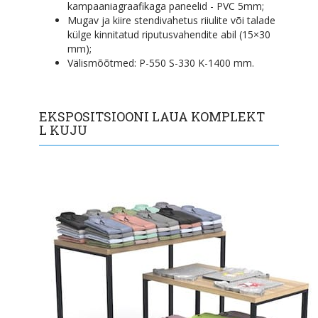
kampaaniagraafikaga paneelid - PVC 5mm;
Mugav ja kiire stendivahetus riiulite või talade
külge kinnitatud riputusvahendite abil (15×30
mm);
Välismõõtmed: P-550 S-330 K-1400 mm.
EKSPOSITSIOONI LAUA KOMPLEKT
L KUJU