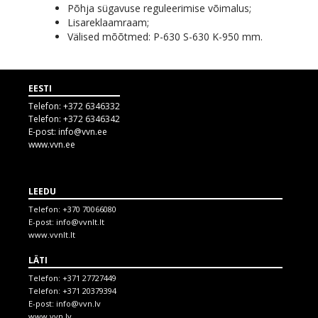
Põhja sügavuse reguleerimise võimalus;
Lisareklaamraam;
Välised mõõtmed: P-630 S-630 K-950 mm.
EESTI
Telefon:
+372 6346332
Telefon:
+372 6346342
E-post:
info@vvn.ee
www.vvn.ee
LEEDU
Telefon:
+370 70066080
E-post:
info@vvnlt.lt
www.vvnlt.lt
LÄTI
Telefon:
+371 27727449
Telefon:
+371 20379394
E-post:
info@vvn.lv
www.vvn.lv