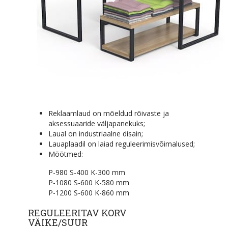
Reklaamlaud on mõeldud rõivaste ja
aksessuaaride väljapanekuks;
Laual on industriaalne disain;
Lauaplaadil on laiad reguleerimisvõimalused;
Mõõtmed:
P-980 S-400 K-300 mm
P-1080 S-600 K-580 mm
P-1200 S-600 K-860 mm
REGULEERITAV KORV
VÄIKE/SUUR