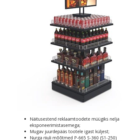
Näitusestend reklaamtoodete müügiks nelja
eksponeerimistasemega;
Mugav juurdepääs tootele igast küljest;
Nurga riiuli mõõtmed P-665 S-360 (S1-250)