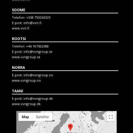
SOOME
Telefon:
+358 753263323
E-post:
info@vvn.fi
www.vvn.fi
ROOTSI
Telefon:
+46 107502388
E-post:
info@vvngroup.se
www.vvngroup.se
NORRA
E-post:
info@vvngroup.no
www.vvngroup.no
TAANI
E-post:
info@vvngroup.dk
www.vvngroup.dk