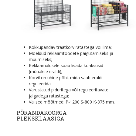
Kokkupandav traatkorv ratastega või ilma;
Mõeldud reklaamtoodete paigutamiseks ja
müümiseks;
Reklaamalusele saab lisada konksusid
(müüakse eraldi);
Korvil on ühine põhi, mida saab eraldi
reguleerida;
Varustatud piduritega või reguleeritavate
jalgadega ratastega;
Välised mõõtmed: P-1200 S-800 K-875 mm.
PÕRANDAKOORGA
PLEKSKLAASIGA