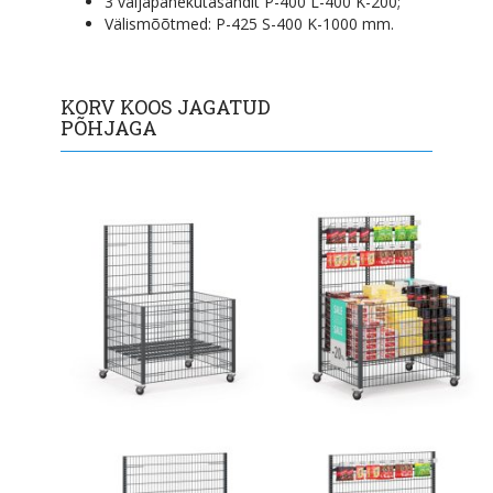
3 väljapanekutasandit P-400 L-400 K-200;
Välismõõtmed: P-425 S-400 K-1000 mm.
KORV KOOS JAGATUD
PÕHJAGA