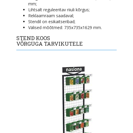
mm;
Lihtsalt reguleeritav riiuli kõrgus;
Reklaamraam saadaval;
Stendil on esikaitseribad;
Välised mõõtmed: 735x735x1629 mm.
STEND KOOS
VÕRGUGA TARVIKUTELE