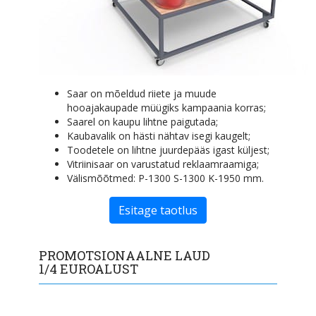
Saar on mõeldud riiete ja muude
hooajakaupade müügiks kampaania korras;
Saarel on kaupu lihtne paigutada;
Kaubavalik on hästi nähtav isegi kaugelt;
Toodetele on lihtne juurdepääs igast küljest;
Vitriinisaar on varustatud reklaamraamiga;
Välismõõtmed: P-1300 S-1300 K-1950 mm.
Esitage taotlus
PROMOTSIONAALNE LAUD
1/4 EUROALUST