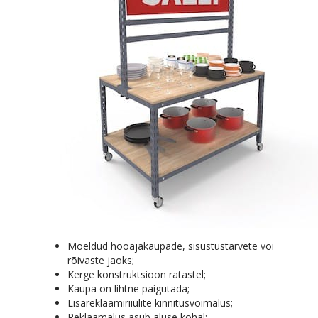
Mõeldud hooajakaupade, sisustustarvete või
rõivaste jaoks;
Kerge konstruktsioon ratastel;
Kaupa on lihtne paigutada;
Lisareklaamiriiulite kinnitusvõimalus;
Reklaamalus asub aluse kohal;