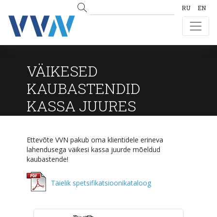
RU
EN
VÄIKESED
KAUBASTENDID
KASSA JUURES
Ettevõte VVN pakub oma klientidele erineva
lahendusega väikesi kassa juurde mõeldud
kaubastende!
Täielik spetsifikatsioonikataloog