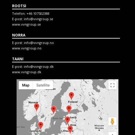
ROOTSI
Telefon:
+46 107502388
E-post:
info@vvngroup.se
www.vvngroup.se
NORRA
E-post:
info@vvngroup.no
www.vvngroup.no
TAANI
E-post:
info@vvngroup.dk
www.vvngroup.dk