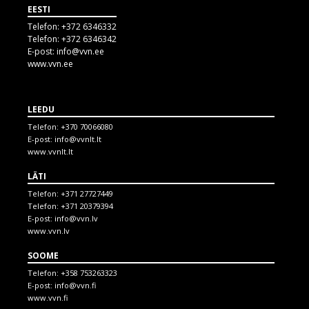
EESTI
Telefon:
+372 6346332
Telefon:
+372 6346342
E-post:
info@vvn.ee
www.vvn.ee
LEEDU
Telefon:
+370 70066080
E-post:
info@vvnlt.lt
www.vvnlt.lt
LÄTI
Telefon:
+371 27727449
Telefon:
+371 20379394
E-post:
info@vvn.lv
www.vvn.lv
SOOME
Telefon:
+358 753263323
E-post:
info@vvn.fi
www.vvn.fi