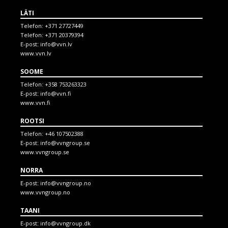
LÄTI
Telefon:
+371 27727449
Telefon:
+371 20379394
E-post:
info@vvn.lv
www.vvn.lv
SOOME
Telefon:
+358 753263323
E-post:
info@vvn.fi
www.vvn.fi
ROOTSI
Telefon:
+46 107502388
E-post:
info@vvngroup.se
www.vvngroup.se
NORRA
E-post:
info@vvngroup.no
www.vvngroup.no
TAANI
E-post:
info@vvngroup.dk