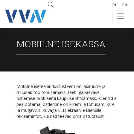
RU
EN
MOBIILNE ISEKASSA
Mobiilne iseteenindussüsteem on läbimurre ja
muudab töö tõhusamaks, teeb igapäevase
ostlemise probleemi kaupluse lihtsamaks. Kliendid ei
pea ootama, ostlemine on kiirem ja tõhusam, kiire
ja mugavviis. Kuvage LED-ekraanile kliendile
reklaaminfot, kui nad teevad oma ostuotsust.