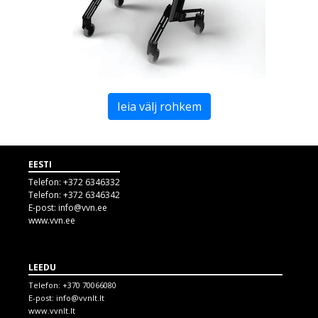
Ieia välj rohkem
EESTI
Telefon:
+372 6346332
Telefon:
+372 6346342
E-post:
info@vvn.ee
www.vvn.ee
LEEDU
Telefon:
+370 70066080
E-post:
info@vvnlt.lt
www.vvnlt.lt