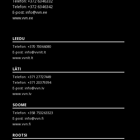
Telefon:
+372 6346332
Telefon:
+372 6346342
E-post:
info@vvn.ee
www.vvn.ee
LEEDU
Telefon:
+370 70066080
E-post:
info@vvnlt.lt
www.vvnlt.lt
LÄTI
Telefon:
+371 27727449
Telefon:
+371 20379394
E-post:
info@vvn.lv
www.vvn.lv
SOOME
Telefon:
+358 753263323
E-post:
info@vvn.fi
www.vvn.fi
ROOTSI