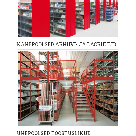
KAHEPOOLSED ARHIIVI- JA LAORIIULID
ÜHEPOOLSED TÖÖSTUSLIKUD