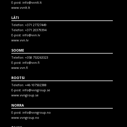
E-post:
info@vvnlt.lt
www.vvnlt.lt
LÄTI
Telefon:
+371 27727449
Telefon:
+371 20379394
E-post:
info@vvn.lv
www.vvn.lv
SOOME
Telefon:
+358 753263323
E-post:
info@vvn.fi
www.vvn.fi
ROOTSI
Telefon:
+46 107502388
E-post:
info@vvngroup.se
www.vvngroup.se
NORRA
E-post:
info@vvngroup.no
www.vvngroup.no