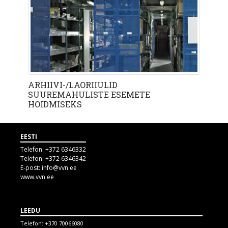
ARHIIVI-/LAORIIULID
SUUREMAHULISTE ESEMETE
HOIDMISEKS
EESTI
Telefon:
+372 6346332
Telefon:
+372 6346342
E-post:
info@vvn.ee
www.vvn.ee
LEEDU
Telefon:
+370 70066080