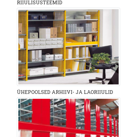
RIIULISÜSTEEMID
ÜHEPOOLSED ARHIIVI- JA LAORIIULID