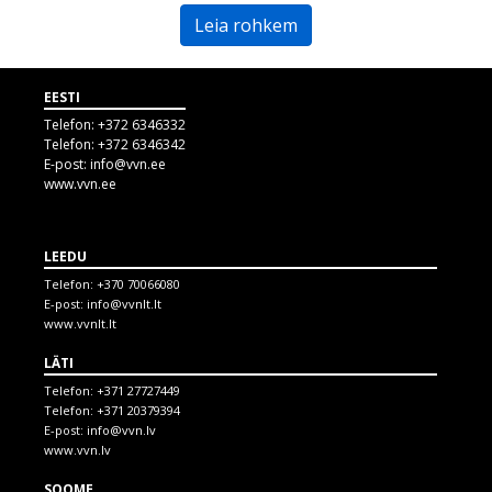
Leia rohkem
EESTI
Telefon:
+372 6346332
Telefon:
+372 6346342
E-post:
info@vvn.ee
www.vvn.ee
LEEDU
Telefon:
+370 70066080
E-post:
info@vvnlt.lt
www.vvnlt.lt
LÄTI
Telefon:
+371 27727449
Telefon:
+371 20379394
E-post:
info@vvn.lv
www.vvn.lv
SOOME