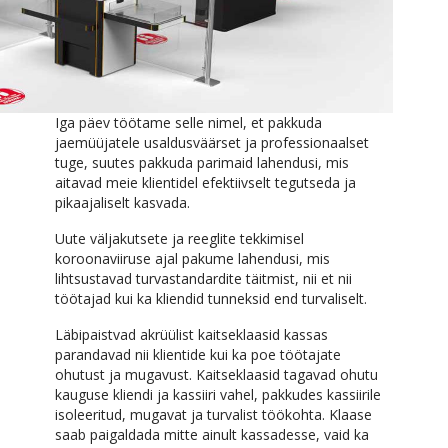
Iga päev töötame selle nimel, et pakkuda
jaemüüjatele usaldusväärset ja professionaalset
tuge, suutes pakkuda parimaid lahendusi, mis
aitavad meie klientidel efektiivselt tegutseda ja
pikaajaliselt kasvada.
Uute väljakutsete ja reeglite tekkimisel
koroonaviiruse ajal pakume lahendusi, mis
lihtsustavad turvastandardite täitmist, nii et nii
töötajad kui ka kliendid tunneksid end turvaliselt.
Läbipaistvad akrüülist kaitseklaasid kassas
parandavad nii klientide kui ka poe töötajate
ohutust ja mugavust. Kaitseklaasid tagavad ohutu
kauguse kliendi ja kassiiri vahel, pakkudes kassiirile
isoleeritud, mugavat ja turvalist töökohta. Klaase
saab paigaldada mitte ainult kassadesse, vaid ka