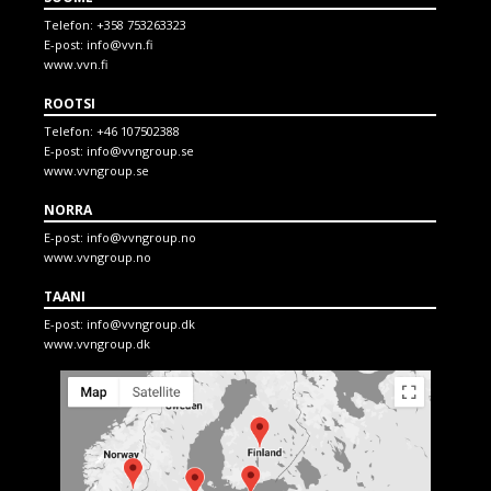
Telefon:
+358 753263323
E-post:
info@vvn.fi
www.vvn.fi
ROOTSI
Telefon:
+46 107502388
E-post:
info@vvngroup.se
www.vvngroup.se
NORRA
E-post:
info@vvngroup.no
www.vvngroup.no
TAANI
E-post:
info@vvngroup.dk
www.vvngroup.dk