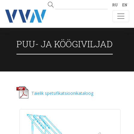
RU
EN
PUU- JA KÖÖGIVILJAD
Täielik spetsifikatsioonikataloog