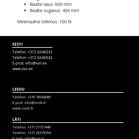
Riiulite laius: 600 mm
Riiulite sügavus: 400 mm
Minimaalne tellimus: 100 tk
EESTI
Telefon:
+372 6346332
Telefon:
+372 6346342
E-post:
info@vvn.ee
www.vvn.ee
LEEDU
Telefon:
+370 70066080
E-post:
info@vvnlt.lt
www.vvnlt.lt
LÄTI
Telefon:
+371 27727449
Telefon:
+371 20379394
E-post:
info@vvn.lv