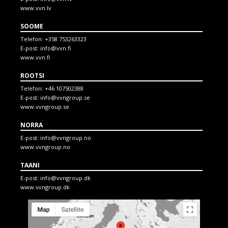
www.vvn.lv
SOOME
Telefon:
+358 753263323
E-post:
info@vvn.fi
www.vvn.fi
ROOTSI
Telefon:
+46 107502388
E-post:
info@vvngroup.se
www.vvngroup.se
NORRA
E-post:
info@vvngroup.no
www.vvngroup.no
TAANI
E-post:
info@vvngroup.dk
www.vvngroup.dk