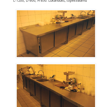
L-1200, D-600, H-850. Lükanduks, topeltvalamu