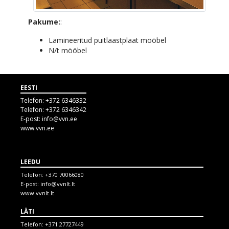
Pakume:
:
Lamineeritud puitlaastplaat mööbel
N/t mööbel
EESTI
Telefon:
+372 6346332
Telefon:
+372 6346342
E-post:
info@vvn.ee
www.vvn.ee
LEEDU
Telefon:
+370 70066080
E-post:
info@vvnlt.lt
www.vvnlt.lt
LÄTI
Telefon:
+371 27727449