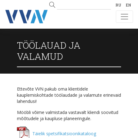
RU
EN
TÖÖLAUAD JA
VALAMUD
Ettevõte VVN pakub oma klientidele
kauplemiskohtade töölaudade ja valamute erinevaid
lahendusi!
Mööbli võime valmistada vastavalt kliendi soovitud
mõõtudele ja kaupluse planeeringule.
Täielik spetsifikatsioonikataloog