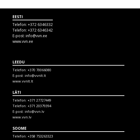
EESTI
Telefon:
+372 6346332
Telefon:
+372 6346342
E-post:
info@vvn.ee
www.vvn.ee
LEEDU
Telefon:
+370 70066080
E-post:
info@vvnlt.lt
www.vvnlt.lt
LÄTI
Telefon:
+371 27727449
Telefon:
+371 20379394
E-post:
info@vvn.lv
www.vvn.lv
SOOME
Telefon:
+358 753263323