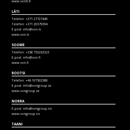
www.vvnlt.lt
LÄTI
Telefon:
+371 27727449
Telefon:
+371 20379394
E-post:
info@vvn.lv
www.vvn.lv
SOOME
Telefon:
+358 753263323
E-post:
info@vvn.fi
www.vvn.fi
ROOTSI
Telefon:
+46 107502388
E-post:
info@vvngroup.se
www.vvngroup.se
NORRA
E-post:
info@vvngroup.no
www.vvngroup.no
TAANI