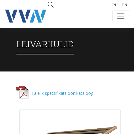
RU
EN
LEIVARIIULID
Täielik spetsifikatsioonikataloog