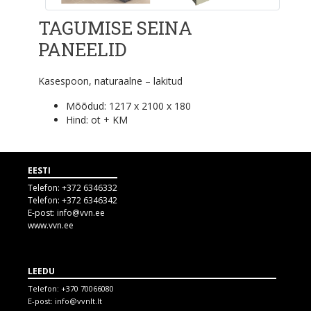
TAGUMISE SEINA
PANEELID
Kasespoon, naturaalne – lakitud
Mõõdud: 1217 x 2100 x 180
Hind:
ot + KM
EESTI
Telefon:
+372 6346332
Telefon:
+372 6346342
E-post:
info@vvn.ee
www.vvn.ee
LEEDU
Telefon:
+370 70066080
E-post:
info@vvnlt.lt