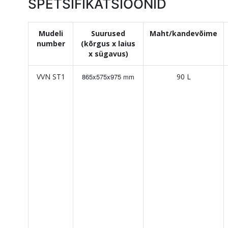
SPETSIFIKATSIOONID
Mudeli
Suurused
Maht/kandevõime
number
(kõrgus x laius
x sügavus)
VVN ST1
865x575x975 mm
90 L