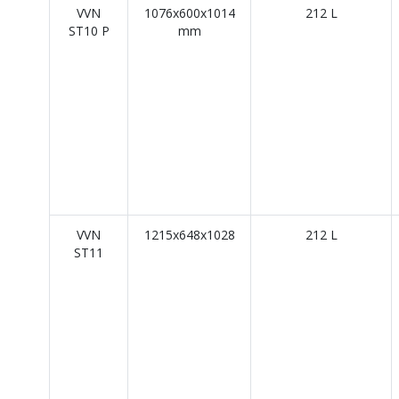
VVN
1076x600x1014
212 L
ST10 P
mm
VVN
1215x648x1028
212 L
ST11