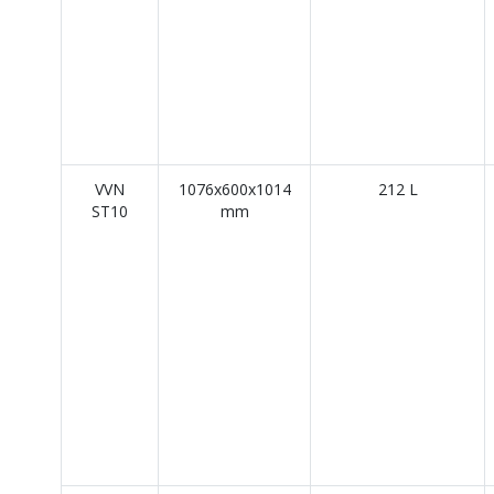
VVN
1076x600x1014
212 L
ST10
mm