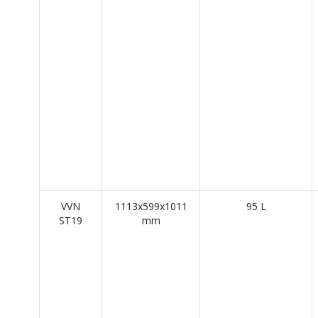
VVN
1113x599x1011
95 L
ST19
mm