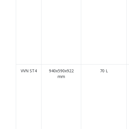
VVN ST4
940x590x922
70 L
mm