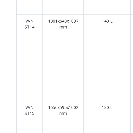
VVN
1301x640x1097
140 L
ST14
mm
VVN
1656x595x1002
130 L
ST15
mm