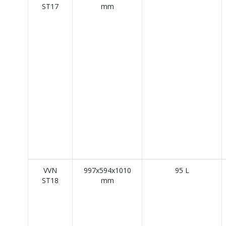
ST17
mm
VVN
997x594x1010
95 L
ST18
mm