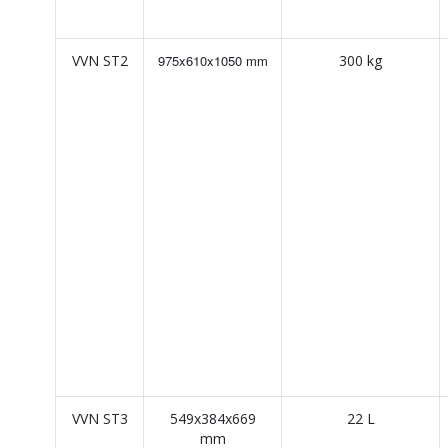
VVN ST2
975x610x1050 mm
300 kg
VVN ST3
549x384x669
22 L
mm