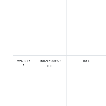
VVN ST6
1002x600x978
100 L
P
mm