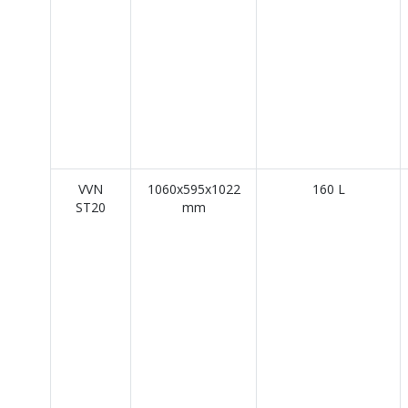
VVN
1060x595x1022
160 L
ST20
mm