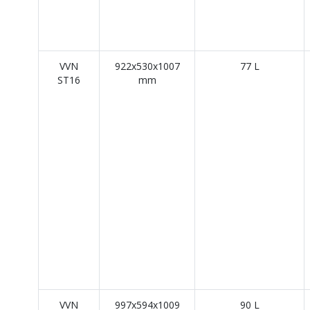
VVN
922x530x1007
77 L
ST16
mm
VVN
997x594x1009
90 L