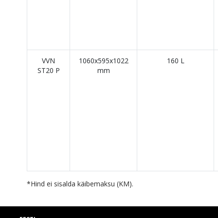
VVN
1060x595x1022
160 L
ST20 P
mm
*Hind ei sisalda käibemaksu (KM).