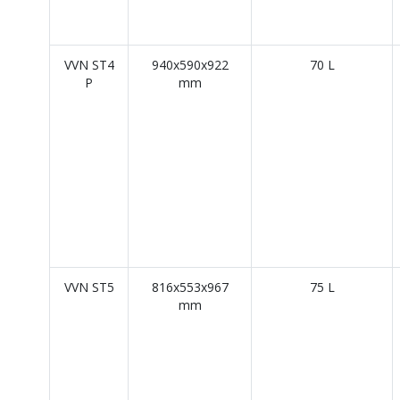
VVN ST4
940x590x922
70 L
P
mm
VVN ST5
816x553x967
75 L
mm