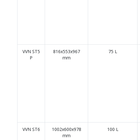
VVN ST5
816x553x967
75 L
P
mm
VVN ST6
1002x600x978
100 L
mm