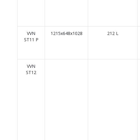
VVN
1215x648x1028
212 L
ST11 P
VVN
ST12