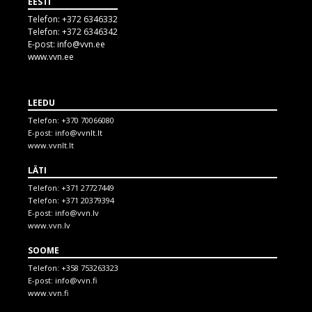
EESTI
Telefon:
+372 6346332
Telefon:
+372 6346342
E-post:
info@vvn.ee
www.vvn.ee
LEEDU
Telefon:
+370 70066080
E-post:
info@vvnlt.lt
www.vvnlt.lt
LÄTI
Telefon:
+371 27727449
Telefon:
+371 20379394
E-post:
info@vvn.lv
www.vvn.lv
SOOME
Telefon:
+358 753263323
E-post:
info@vvn.fi
www.vvn.fi