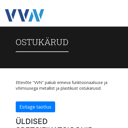
OSTUKÄRUD
Ettevõte "VVN" pakub erineva funktsionaalsuse ja
võimsusega metallist ja plastikust ostukärusid.
Esitage taotlus
ÜLDISED