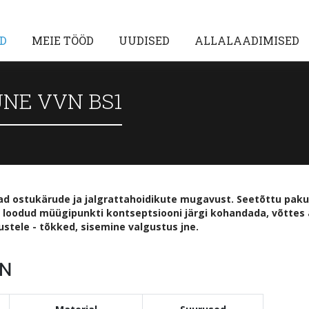
D
MEIE TÖÖD
UUDISED
ALLALAADIMISED
NE VVN BS1
vad ostukärude ja jalgrattahoidikute mugavust. Seetõttu paku
lt loodud müügipunkti kontseptsiooni järgi kohandada, võttes a
ustele - tõkked, sisemine valgustus jne.
ON