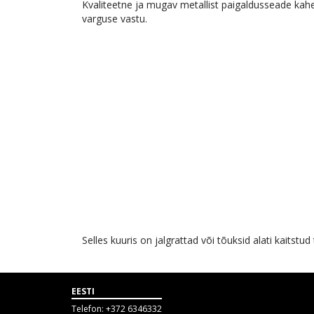
Kvaliteetne ja mugav metallist paigaldusseade kahe
varguse vastu.
Selles kuuris on jalgrattad või tõuksid alati kaits
EESTI
Telefon:
+372 6346332