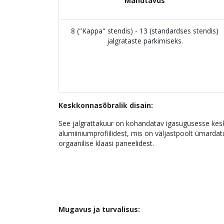
Mahutavus
8 ("Kappa" stendis) - 13 (standardses stendis)
jalgrataste parkimiseks.
Keskkonnasõbralik disain:
See jalgrattakuur on kohandatav igasugusesse kes
alumiiniumprofiilidest, mis on väljastpoolt ümardat
orgaanilise klaasi paneelidest.
Mugavus ja turvalisus: