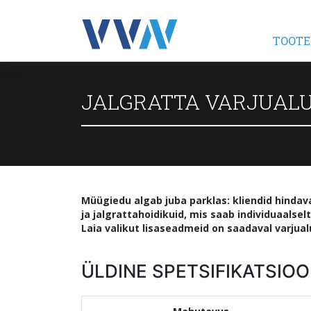
TOOTE
JALGRATTA VARJUALU
Müügiedu algab juba parklas: kliendid hinda
ja jalgrattahoidikuid, mis saab individuaalse
Laia valikut lisaseadmeid on saadaval varjual
ÜLDINE SPETSIFIKATSIO