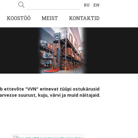
RU
EN
KOOSTÖÖ
MEIST
KONTAKTID
b ettevõte "VVN" erinevat tüüpi ostukärusid
rvesse suurust, kuju, värvi ja muid näitajaid.