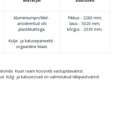
Materjal
Suurused
Alumiiniumprofiilid -
Pikkus - 2260 mm;
anodeeritud või
laius - 5020 mm;
plastikkattega;
kõrgus - 2539 mm;
Külje- ja katusepaneelid -
orgaaniline klaas
kkonda. Kuuri raam koosneb vastupidavatest
ud. Külg- ja katuseosad on valmistatud läbipaistvatest