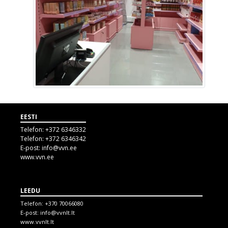
EESTI
Telefon:
+372 6346332
Telefon:
+372 6346342
E-post:
info@vvn.ee
www.vvn.ee
LEEDU
Telefon:
+370 70066080
E-post:
info@vvnlt.lt
www.vvnlt.lt