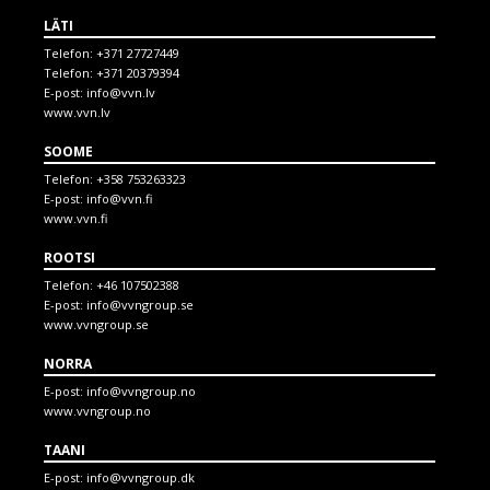
LÄTI
Telefon:
+371 27727449
Telefon:
+371 20379394
E-post:
info@vvn.lv
www.vvn.lv
SOOME
Telefon:
+358 753263323
E-post:
info@vvn.fi
www.vvn.fi
ROOTSI
Telefon:
+46 107502388
E-post:
info@vvngroup.se
www.vvngroup.se
NORRA
E-post:
info@vvngroup.no
www.vvngroup.no
TAANI
E-post:
info@vvngroup.dk